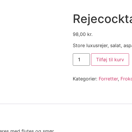
Rejecockta
98,00
kr.
Store luxusrejer, salat, as
Tilføj til kurv
Kategorier:
Forretter
,
Frok
rveres med flutes og smør.