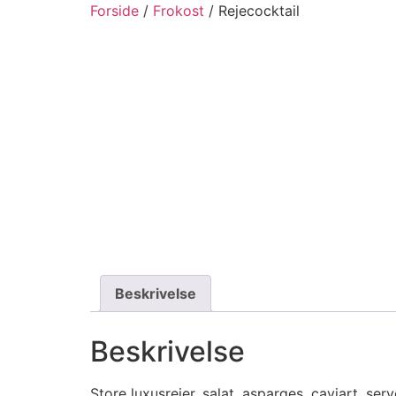
Forside
/
Frokost
/ Rejecocktail
Beskrivelse
Beskrivelse
Store luxusrejer, salat, asparges, caviart, se