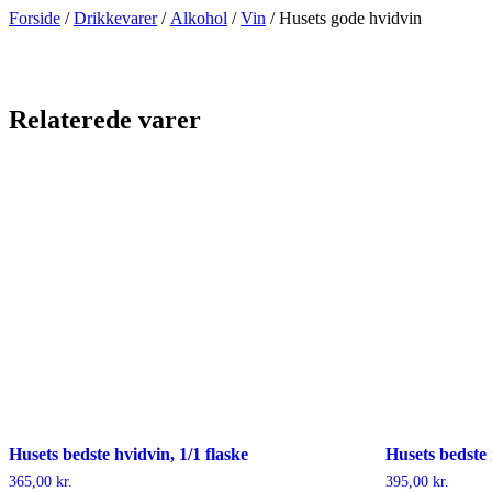
Videre
Forside
/
Drikkevarer
/
Alkohol
/
Vin
/ Husets gode hvidvin
til
indhold
Relaterede varer
Husets bedste hvidvin, 1/1 flaske
Husets bedste 
365,00
kr.
395,00
kr.