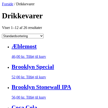
Videre
Forside
/ Drikkevarer
til
indhold
Drikkevarer
Viser 1–12 af 26 resultater
Æblemost
46,00
kr.
Tilføj til kurv
Brooklyn Special
52,00
kr.
Tilføj til kurv
Brooklyn Stonewall IPA
56,00
kr.
Tilføj til kurv
Coca Cola